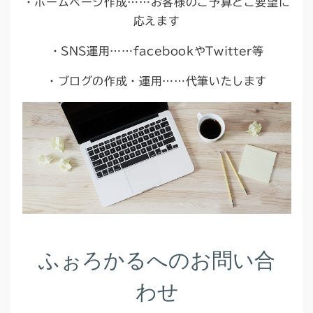
・ホームページ作成……お客様のご予算とご要望に
応えます
・SNS運用……facebookやTwitter等
・ブログの作成・運用……代筆いたします