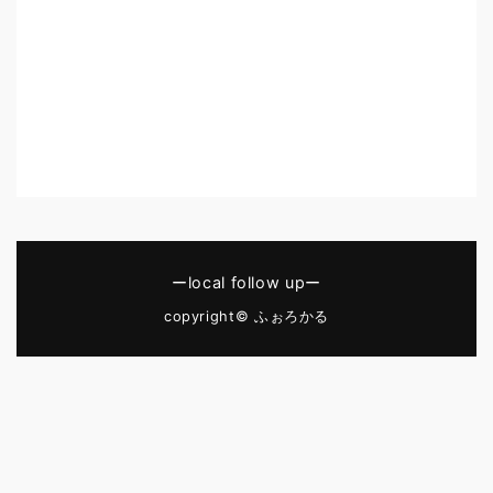
ーlocal follow upー
copyright© ふぉろかる