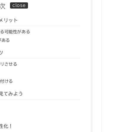
次
メリット
る可能性がある
がある
ツ
リさせる
付ける
見てみよう
性化！