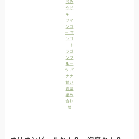
おみ
やげ
キー
ツマ
ンゴ
ー マ
ンゴ
ー ド
ラゴ
ンフ
ルー
ツ バ
ナナ
甘い
濃厚
詰め
合わ
せ