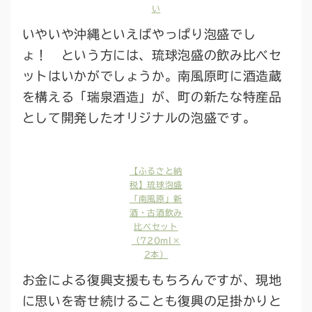
い
いやいや沖縄といえばやっぱり泡盛でし
ょ！ という方には、琉球泡盛の飲み比べセ
ットはいかがでしょうか。南風原町に酒造蔵
を構える「瑞泉酒造」が、町の新たな特産品
として開発したオリジナルの泡盛です。
【ふるさと納
税】琉球泡盛
「南風原」新
酒・古酒飲み
比べセット
（720ml×
2本）
お金による復興支援ももちろんですが、現地
に思いを寄せ続けることも復興の足掛かりと