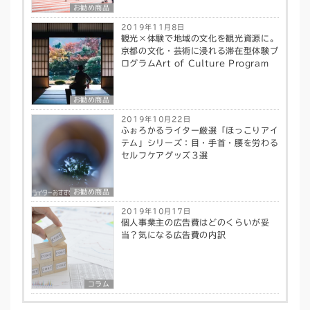
お勧め商品
2019年11月8日
観光×体験で地域の文化を観光資源に。
京都の文化・芸術に浸れる滞在型体験プ
ログラムArt of Culture Program
お勧め商品
2019年10月22日
ふぉろかるライター厳選「ほっこりアイ
テム」シリーズ：目・手首・腰を労わる
セルフケアグッズ３選
お勧め商品
2019年10月17日
個人事業主の広告費はどのくらいが妥
当？気になる広告費の内訳
コラム