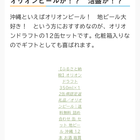
オリオンビールか！？ 泡盛か！？
沖縄といえばオリオンビール！ 地ビール大
好き！ という方におすすめなのが、オリオ
ンドラフトの12缶セットです。化粧箱入りな
のでギフトとしても喜ばれます。
【ふるさと納
税】オリオン
ドラフト
350ml×1
2缶
県認定返
礼品／オリオ
ンビール
｜送
料無料 詰め
合わせ 缶 セ
ット 地ビー
ル 沖縄 12
本 お酒 箱買