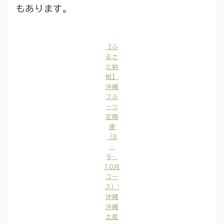
もあります。
【ふ
るさ
と納
税】
沖縄
フル
ーツ
定期
便
（8
・
9・
10月
コー
ス）|
沖縄
沖縄
土産