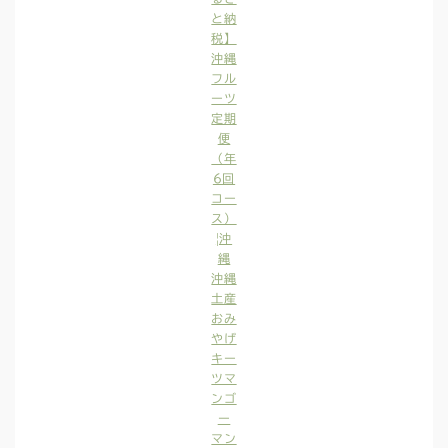
と納
税】
沖縄
フル
ーツ
定期
便
（年
6回
コー
ス）
|沖
縄
沖縄
土産
おみ
やげ
キー
ツマ
ンゴ
ー
マン