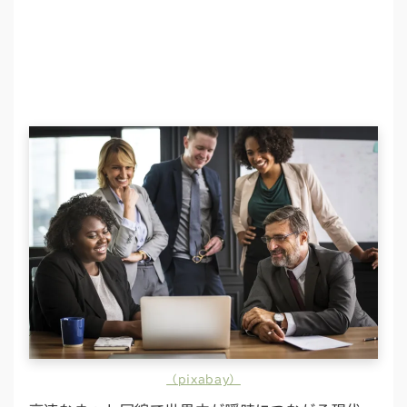
（pixabay）