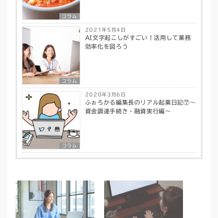
コラム
2021年5月4日
AI文字起こしがすごい！活用して業務
効率化を図ろう
コラム
2020年3月6日
ふぉろかる編集長のリアル起業日記⑦〜
資金調達手続き・融資実行編〜
コラム